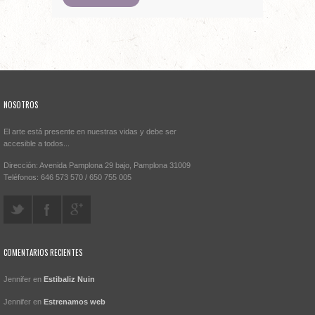
NOSOTROS
El arte está presente en nuestras vidas y debe ser
accesible a todos...
Dirección: Avenida Pamplona 29 bajo, Pamplona 31009
Teléfonos: 646 573 570 / 650 755 005
COMENTARIOS RECIENTES
Jennifer en
Estibaliz Nuin
Jennifer en
Estrenamos web